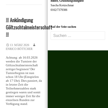
Bilder, Gründungsmitglied
Sascha Kretzschmar
0162/7379306
!!! Ankündigung
Göltzschtalmeisterschaft
Auf der Seite suchen
!!!
Suchen
nach:
13. MÄRZ 2026
ENRICO BÖTTCHER
Achtung: ab 16.03.2026
werden die Turniere der
Göltzschtalmeisterschaft
zeitiger beginnen! Der
Turnierbeginn ist nun
schon 18 Uhr (Einspielen
ab 17 Uhr). Dies passiert, da
in letzter Zeit die
Teilnehmerzahlen stark
gestiegen waren und somit
immer weniger Zeit für die
einzelnen Runden zur
Verfügung stand.