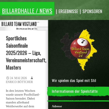
Inhalt
überspringen
BILLARDHALLE / NEWS
ERGEBNISSE
SPONSOREN
Sportliches
Saisonfinale
2025/2026 – Liga,
Vereinsmeisterschaft,
Masters
24. MAI 2026
Wir spielen das Spiel mit Stil
ENRICO BÖTTCHER
Informationen der Spielstätte
In den letzten Wochen
wurde unsere Poolbillard-
Saison beendet. Dabei
standen allerhand
Wettbewerbe auf dem
Adresse