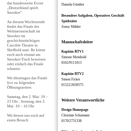
das bundesweite Event
Daniela Günther
„Deutschland spielt
Snooker“.
Besondere Aufgaben, Operatives Geschäft
Spielstätte
An diesem Wochenende
findet das Finale der
Jonny Mähler
Weltmeisterschaft im
Snooker im
geschichtsträchtigen
Mannschaftsleiter
Crucible Theatre in
Sheffield statt. Ihr könnt
Kapitän BTV1
euch auch einmal am
Simone Meinhold
Snooker-Tisch beweisen
0162/9111013
oder einfach das Finale
schauen.
Kapitän BTV2
Wir übertragen das Finale
Simon Ficker
live zu folgenden
01522/2659575
Öffnungszeiten:
Samstag, den 2. Mai: 10 –
Weitere Verantwortliche
23 Uhr ; Sonntag, den 3.
Mai: 10 – 16 Uhr
Design Homepage
Wir freuen uns euch auf
Christian Schumann
euren Besuch
0170/2731338