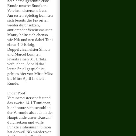
heiß herbeigesehnte erste
Runde unserer Snooker-
Vereinsmeisterschaft an.
Am ersten Spieltag konnten
sich bereits die Favoriten
wieder durchsetzen,
amtierender Vereinsmeister
Monty holte sich ebenso
wie Nik und neu dabei Toni
einen 4:0-Erfolg,
Doppelvizemeister Simon
und Marcel konnten
jeweils einen 3:1 Erfolg
verbuchen. Sobald das
letzte Spiel gespielt ist,
geht es hier von Mitte März
bis Mitte April in die 2.
Runde.
In der Pool
Vereinsmeisterschaft stand
das zweite 14.1 Turnier an,
hier konnte sich sowohl in
der Vorrunde als auch in der
Hauptrunde unser „Kuschi“
durchsetzen und volle
Punkte einheimsen. Simon
hat derweil Nik wieder von