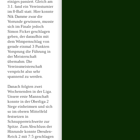
einiges passiert. Gleich am
3.1. fand ein Vereinsturnier
im 8-Ball statt. Hier konnte
Nik Damme zwar die
Vorrunde gewinnen, musste
sich im Finale jedoch
Simon Ficker geschlagen
geben, der daraufhin mit
dem Wimpernschlag von
gerade einmal 3 Punkten
Vorsprung die Führung in
der Meisterschaft
übernahm. Die
Vereinsmeisterschaft
verspricht also sehr
spannend zu werden.
Danach folgten zwei
Wochenenden in der Liga.
Unsere erste Mannschaft
konnte in der Oberliga 2
Siege einheimsen und sich
so im oberen Mittelfeld
festsetzen in
Schnupperreichweite zur
Spitze. Zum Abschluss der
Hinrunde konnte Dresden-
Reick 2 mit 7:5 geschlagen