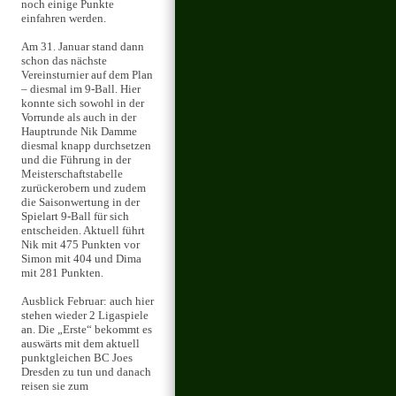
noch einige Punkte
einfahren werden.
Am 31. Januar stand dann
schon das nächste
Vereinsturnier auf dem Plan
– diesmal im 9-Ball. Hier
konnte sich sowohl in der
Vorrunde als auch in der
Hauptrunde Nik Damme
diesmal knapp durchsetzen
und die Führung in der
Meisterschaftstabelle
zurückerobern und zudem
die Saisonwertung in der
Spielart 9-Ball für sich
entscheiden. Aktuell führt
Nik mit 475 Punkten vor
Simon mit 404 und Dima
mit 281 Punkten.
Ausblick Februar: auch hier
stehen wieder 2 Ligaspiele
an. Die „Erste“ bekommt es
auswärts mit dem aktuell
punktgleichen BC Joes
Dresden zu tun und danach
reisen sie zum