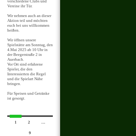
verschiedene Clubs und
Vereine ihr Tür.
Wir nehmen auch an dieser
Aktion teil und möchten
euch bei uns willkommen
heißen.
Wir öffnen unsere
Spielstätte am Sonntag, den
4.Mai 2025 ab 10 Uhr in
der Beegerstraße 2 in
Auerbach.
Vor Ort sind erfahrene
Spieler, die den
Interessierten die Regel
und die Spielart Nähe
bringen.
Für Speisen und Getränke
ist gesorgt.
Beitrags-
1
2
…
Navigation
9