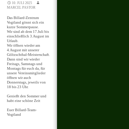
10. JULI 2025
MARCEL PASTOR
Das Billard-Zentrum
Vogtland gönnt sich ein
kurze Sommerpause.
Wir sind ab dem 17.Juli bis
einschließlich 3.August im
Urlaub.
Wir öffnen wieder am
4.August mit unserer
Göltzschthal-Meisterschaft.
Dann sind wir wieder
Freitags, Samstags und
Montags für euch da, für
unsere Vereinsmitglieder
öffnen wir auch
Donnerstags, jeweils von
18 bis 23 Uhr.
Genießt den Sommer und
habt eine schöne Zeit
Euer Billard-Team-
Vogtland