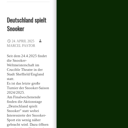
Deutschland spielt
Snooker
24. APRIL 2025
MARCEL PASTOR
Seit dem 24.4.2025 findet
die Snooker-
Weltmeisterschaft im
Crucible Theatre in der
Stadt Sheffield/England
statt.
Es ist das letzte große
Turnier der Snooker-Saison
2024/2025.
Am Finalwochenende
finden die Aktionstage
„Deutschland spielt
Snooker“ statt wobei
Interessierte der Snooker-
Sport ein wenig näher
gebracht wird. Dazu öffnen