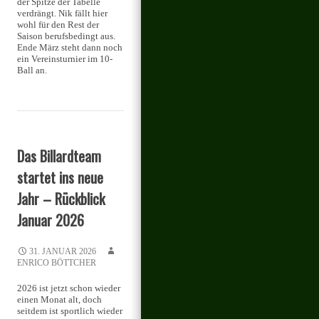
der Spitze der Tabelle
verdrängt. Nik fällt hier
wohl für den Rest der
Saison berufsbedingt aus.
Ende März steht dann noch
ein Vereinsturnier im 10-
Ball an.
Das Billardteam
startet ins neue
Jahr – Rückblick
Januar 2026
31. JANUAR 2026
ENRICO BÖTTCHER
2026 ist jetzt schon wieder
einen Monat alt, doch
seitdem ist sportlich wieder