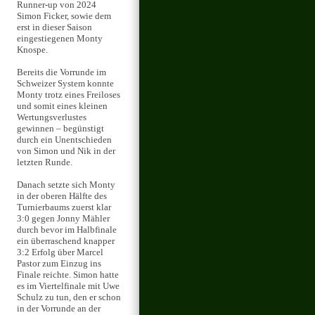
Runner-up von 2024
Simon Ficker, sowie dem
erst in dieser Saison
eingestiegenen Monty
Knospe.
Bereits die Vorrunde im
Schweizer System konnte
Monty trotz eines Freiloses
und somit eines kleinen
Wertungsverlustes
gewinnen – begünstigt
durch ein Unentschieden
von Simon und Nik in der
letzten Runde.
Danach setzte sich Monty
in der oberen Hälfte des
Turnierbaums zuerst klar
3:0 gegen Jonny Mähler
durch bevor im Halbfinale
ein überraschend knapper
3:2 Erfolg über Marcel
Pastor zum Einzug ins
Finale reichte. Simon hatte
es im Viertelfinale mit Uwe
Schulz zu tun, den er schon
in der Vorrunde an der