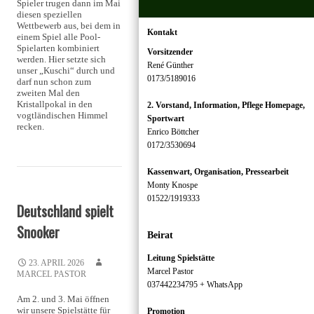
Spieler trugen dann im Mai
diesen speziellen
Wettbewerb aus, bei dem in
Kontakt
einem Spiel alle Pool-
Spielarten kombiniert
Vorsitzender
werden. Hier setzte sich
René Günther
unser „Kuschi“ durch und
0173/5189016
darf nun schon zum
zweiten Mal den
Kristallpokal in den
2. Vorstand, Information, Pflege Homepage,
vogtländischen Himmel
Sportwart
recken.
Enrico Böttcher
0172/3530694
Kassenwart, Organisation, Pressearbeit
Monty Knospe
01522/1919333
Deutschland spielt
Snooker
Beirat
Leitung Spielstätte
23. APRIL 2026
Marcel Pastor
MARCEL PASTOR
037442234795 + WhatsApp
Am 2. und 3. Mai öffnen
wir unsere Spielstätte für
Promotion