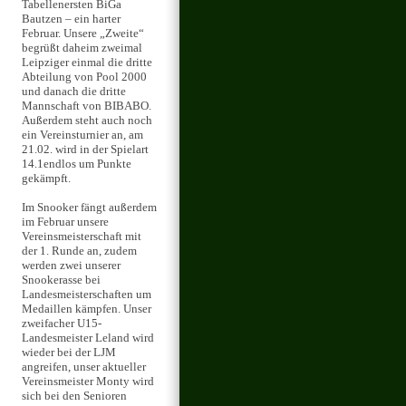
Tabellenersten BiGa
Bautzen – ein harter
Februar. Unsere „Zweite“
begrüßt daheim zweimal
Leipziger einmal die dritte
Abteilung von Pool 2000
und danach die dritte
Mannschaft von BIBABO.
Außerdem steht auch noch
ein Vereinsturnier an, am
21.02. wird in der Spielart
14.1endlos um Punkte
gekämpft.
Im Snooker fängt außerdem
im Februar unsere
Vereinsmeisterschaft mit
der 1. Runde an, zudem
werden zwei unserer
Snookerasse bei
Landesmeisterschaften um
Medaillen kämpfen. Unser
zweifacher U15-
Landesmeister Leland wird
wieder bei der LJM
angreifen, unser aktueller
Vereinsmeister Monty wird
sich bei den Senioren