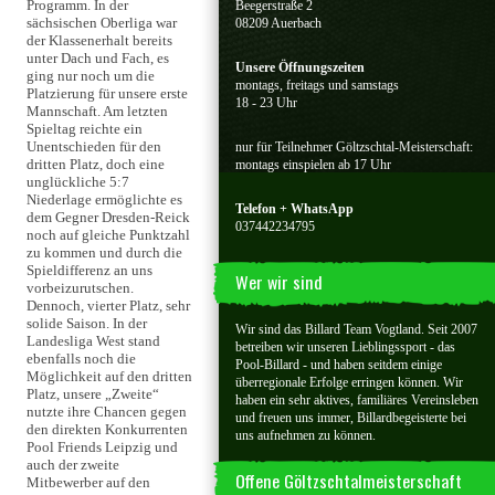
Programm. In der
Beegerstraße 2
sächsischen Oberliga war
08209 Auerbach
der Klassenerhalt bereits
unter Dach und Fach, es
Unsere Öffnungszeiten
ging nur noch um die
montags, freitags und samstags
Platzierung für unsere erste
18 - 23 Uhr
Mannschaft. Am letzten
Spieltag reichte ein
Unentschieden für den
nur für Teilnehmer Göltzschtal-Meisterschaft:
dritten Platz, doch eine
montags einspielen ab 17 Uhr
unglückliche 5:7
Niederlage ermöglichte es
Telefon + WhatsApp
dem Gegner Dresden-Reick
037442234795
noch auf gleiche Punktzahl
zu kommen und durch die
Spieldifferenz an uns
Wer wir sind
vorbeizurutschen.
Dennoch, vierter Platz, sehr
solide Saison. In der
Wir sind das Billard Team Vogtland. Seit 2007
Landesliga West stand
betreiben wir unseren Lieblingssport - das
ebenfalls noch die
Pool-Billard - und haben seitdem einige
Möglichkeit auf den dritten
überregionale Erfolge erringen können. Wir
Platz, unsere „Zweite“
haben ein sehr aktives, familiäres Vereinsleben
nutzte ihre Chancen gegen
und freuen uns immer, Billardbegeisterte bei
den direkten Konkurrenten
uns aufnehmen zu können.
Pool Friends Leipzig und
auch der zweite
Offene Göltzschtalmeisterschaft
Mitbewerber auf den