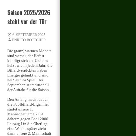
Saison 2025/2026
steht vor der Tür
6. SEPTEMBER 2025
ENRICO BÖTTCHER
Die (ganz) warmen Monate
sind vorbei, der Herbst
kündigt sich an. Und das
heißt wie in jedem Jahr: die
Billardverrückten haben
Energie getankt und sind
heiß auf ihr Spiel. Der
September ist traditionell
der Auftakt für die Saison.
Den Anfang macht dabei
die Poolbillard-Liga, hier
startet unsere 1.
Mannschaft am 07.09.
daheim gegen Pool 2000
Leipzig I in die Oberliga,
eine Woche später zieht
dann unsere 2. Mannschaft