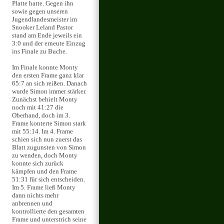
Platte hatte. Gegen ihn
sowie gegen unseren
Jugendlandesmeister im
Snooker Leland Pastor
stand am Ende jeweils ein
3:0 und der erneute Einzug
ins Finale zu Buche.
Im Finale konnte Monty
den ersten Frame ganz klar
65:7 an sich reißen. Danach
wurde Simon immer stärker.
Zunächst behielt Monty
noch mit 41:27 die
Oberhand, doch im 3.
Frame konterte Simon stark
mit 55:14. Im 4. Frame
schien sich nun zuerst das
Blatt zugunsten von Simon
zu wenden, doch Monty
konnte sich zurück
kämpfen und den Frame
51:31 für sich entscheiden.
Im 5. Frame ließ Monty
dann nichts mehr
anbrennen und
kontrollierte den gesamten
Frame und unterstrich seine