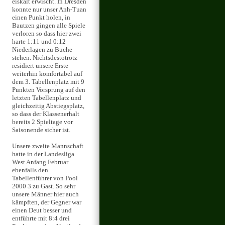
eiskalt erwischt. In Dresden
konnte nur unser Anh-Tuan
einen Punkt holen, in
Bautzen gingen alle Spiele
verloren so dass hier zwei
harte 1:11 und 0:12
Niederlagen zu Buche
stehen. Nichtsdestotrotz
residiert unsere Erste
weiterhin komfortabel auf
dem 3. Tabellenplatz mit 9
Punkten Vorsprung auf den
letzten Tabellenplatz und
gleichzeitig Abstiegsplatz,
so dass der Klassenerhalt
bereits 2 Spieltage vor
Saisonende sicher ist.
Unsere zweite Mannschaft
hatte in der Landesliga
West Anfang Februar
ebenfalls den
Tabellenführer von Pool
2000 3 zu Gast. So sehr
unsere Männer hier auch
kämpften, der Gegner war
einen Deut besser und
entführte mit 8:4 drei