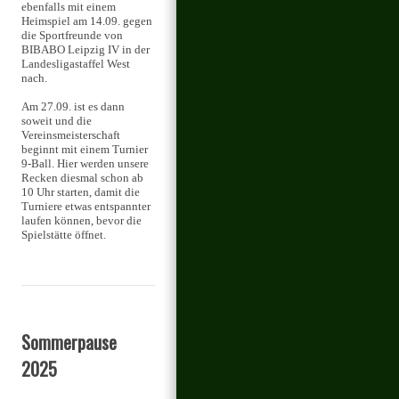
ebenfalls mit einem
Heimspiel am 14.09. gegen
die Sportfreunde von
BIBABO Leipzig IV in der
Landesligastaffel West
nach.
Am 27.09. ist es dann
soweit und die
Vereinsmeisterschaft
beginnt mit einem Turnier
9-Ball. Hier werden unsere
Recken diesmal schon ab
10 Uhr starten, damit die
Turniere etwas entspannter
laufen können, bevor die
Spielstätte öffnet.
Sommerpause
2025