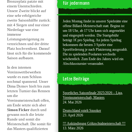
für jedermann
Bronzeplatz patzte mit
einem Unentschieden.
Unsere Zweite blickt auf
eine sehr erfolgreiche
zweite Saisonhälfte zurück:
Jeden Montag findet in unserer Spielstätte eine
mit 4 Siegen und nur einer
offene Billard-Meisterschaft statt. Beginn ist
Niederlage war eine
um 18 Uhr, ab 17 Uhr kann sich angemeldet
immense
und eingespielt werden. Die Startgebühr
Leistungssteigerung zu
beträgt 1€ pro Spieltag. An jedem Spieltag
verzeichnen und der dritte
bekommen die besten 3 Spieler eine
Platz hochverdient. Darauf
Sportförderung je nach Platzierung ausgezahlt.
lässt sich für die kommende
Die zu spielenden Poolarten wechseln
Saison aufbauen.
wöchentlich. Zum Ende des Jahres wird ein
Abschlussturnier veranstaltet.
In den internen
Vereinswettbewerben
wurde es zum Schluss
Letze Beiträge
nochmal spannend. Unser
Dima Dymov hielt bis zum
letzten Turnier das Rennen
Sportliches Saisonfinale 2025/2026 – Liga,
um die
Vereinsmeisterschaft, Masters
Vereinsmeisterschaft offen,
24. Mai 2026
am Ende setzte sich aber
Simon Ficker
durch und
Deutschland spielt Snooker
gewann noch die letzte
23. April 2026
Runde und somit die
!!! Ankündigung Göltzschtalmeisterschaft !!!
Meisterschaft. Die somit für
13. März 2026
das Masters qualifizierten