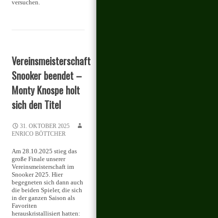
versuchen.
Vereinsmeisterschaft
Snooker beendet –
Monty Knospe holt
sich den Titel
31. OKTOBER 2025
ENRICO BÖTTCHER
Am 28.10.2025 stieg das
große Finale unserer
Vereinsmeisterschaft im
Snooker 2025. Hier
begegneten sich dann auch
die beiden Spieler, die sich
in der ganzen Saison als
Favoriten
herauskristallisiert hatten: