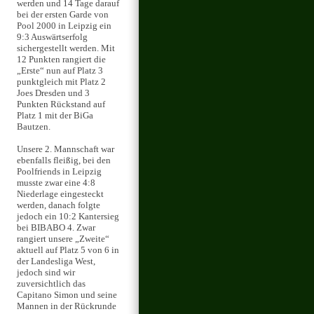
werden und 14 Tage darauf
bei der ersten Garde von
Pool 2000 in Leipzig ein
9:3 Auswärtserfolg
sichergestellt werden. Mit
12 Punkten rangiert die
„Erste“ nun auf Platz 3
punktgleich mit Platz 2
Joes Dresden und 3
Punkten Rückstand auf
Platz 1 mit der BiGa
Bautzen.
Unsere 2. Mannschaft war
ebenfalls fleißig, bei den
Poolfriends in Leipzig
musste zwar eine 4:8
Niederlage eingesteckt
werden, danach folgte
jedoch ein 10:2 Kantersieg
bei BIBABO 4. Zwar
rangiert unsere „Zweite“
aktuell auf Platz 5 von 6 in
der Landesliga West,
jedoch sind wir
zuversichtlich das
Capitano Simon und seine
Mannen in der Rückrunde