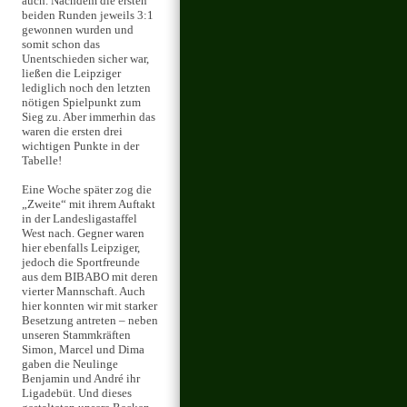
auch. Nachdem die ersten
beiden Runden jeweils 3:1
gewonnen wurden und
somit schon das
Unentschieden sicher war,
ließen die Leipziger
lediglich noch den letzten
nötigen Spielpunkt zum
Sieg zu. Aber immerhin das
waren die ersten drei
wichtigen Punkte in der
Tabelle!
Eine Woche später zog die
„Zweite“ mit ihrem Auftakt
in der Landesligastaffel
West nach. Gegner waren
hier ebenfalls Leipziger,
jedoch die Sportfreunde
aus dem BIBABO mit deren
vierter Mannschaft. Auch
hier konnten wir mit starker
Besetzung antreten – neben
unseren Stammkräften
Simon, Marcel und Dima
gaben die Neulinge
Benjamin und André ihr
Ligadebüt. Und dieses