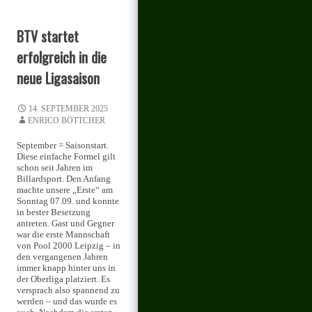
BTV startet
erfolgreich in die
neue Ligasaison
14. SEPTEMBER 2025
ENRICO BÖTTCHER
September = Saisonstart.
Diese einfache Formel gilt
schon seit Jahren im
Billardsport. Den Anfang
machte unsere „Erste“ am
Sonntag 07.09. und konnte
in bester Besetzung
antreten. Gast und Gegner
war die erste Mannschaft
von Pool 2000 Leipzig – in
den vergangenen Jahren
immer knapp hinter uns in
der Oberliga platziert. Es
versprach also spannend zu
werden – und das wurde es