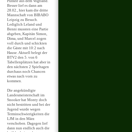
Punkte aus dem Vogtland.
Besser lief es dann am
28.02., hier kam die dritte
Mannschaft von BIBABO
Leipzig zu Besuch.
Lediglich Leland und
Benni mussten eine Partie
abgeben, Kapitän Simon,
Dima, und Marcel zogen
voll durch und schickten
die Gäste mit 10:2 nach
Hause. Aktuell belegt der
BTV2 den 5. von 6
Tabellenplätzen hat aber in
den nächsten 2 Spieltagen
durchaus noch Chancen
etwas nach vorn zu
kommen.
Die angekündigte
Landesmeisterschaft im
Snooker hat Monty doch
nicht bestritten und bei der
Jugend wurde wegen
Terminschwierigkeiten die
LJM in den März
verschoben. Dagegen lief
dann nun endlich auch die